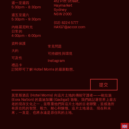
412 Pitt Street,
週一至週四
Haymarket
5:30pm - 8:30pm
Sydney
NSW 2000
週五至週六
5:30pm - 9:30pm
(02) 8224 5777
內格羅尼時光
HA1G7@accor.com
日常的
4:00pm - 6:00pm
資料保護
常見問題
大約
可持續性與環境
可及性
Instagram
禮品卡
訂閱即可了解 Hotel Morris 的最新動態。
莫里斯酒店 (Hotel Morris) 向這片土地的傳統守護者——歐拉族
(Eora Nation) 的蓋迪加爾 (Gadigal) 致敬。我們銘記著世界上最古
老的現存文化之一，並尊重他們與這片土地的古老聯繫，並感激所
有原住民的智慧、毅力、耐心和慷慨。這片土地過去、現在和未
來，一直是、也將永遠是原住民的土地。