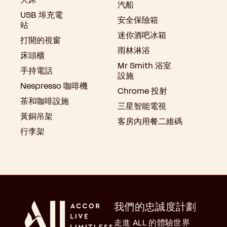
汽船
USB 埠充電
安全保險箱
站
迷你酒吧冰箱
打開的視窗
雨林淋浴
床頭櫃
Mr Smith 浴室
手持電話
設施
Nespresso 咖啡機
Chrome 投射
茶和咖啡設施
三星智能電視
黃銅吊架
客房內用餐二維碼
行李架
我們的忠誠度計劃
走進 ALL 的體驗世界