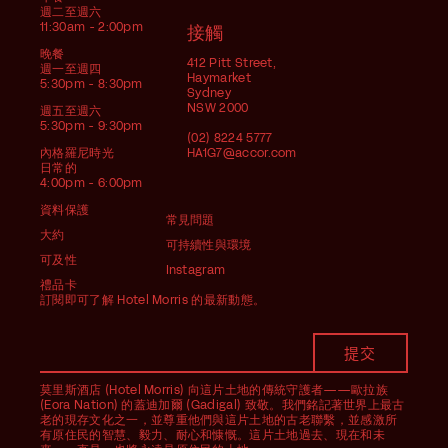
週二至週六
11:30am - 2:00pm
接觸
晚餐
412 Pitt Street,
週一至週四
Haymarket
5:30pm - 8:30pm
Sydney
NSW 2000
週五至週六
5:30pm - 9:30pm
(02) 8224 5777
內格羅尼時光
HA1G7@accor.com
日常的
4:00pm - 6:00pm
資料保護
常見問題
大約
可持續性與環境
可及性
Instagram
禮品卡
訂閱即可了解 Hotel Morris 的最新動態。
莫里斯酒店 (Hotel Morris) 向這片土地的傳統守護者——歐拉族
(Eora Nation) 的蓋迪加爾 (Gadigal) 致敬。我們銘記著世界上最古
老的現存文化之一，並尊重他們與這片土地的古老聯繫，並感激所
有原住民的智慧、毅力、耐心和慷慨。這片土地過去、現在和未