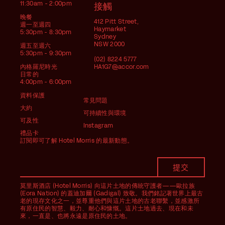
11:30am - 2:00pm
接觸
晚餐
412 Pitt Street,
週一至週四
Haymarket
5:30pm - 8:30pm
Sydney
NSW 2000
週五至週六
5:30pm - 9:30pm
(02) 8224 5777
內格羅尼時光
HA1G7@accor.com
日常的
4:00pm - 6:00pm
資料保護
常見問題
大約
可持續性與環境
可及性
Instagram
禮品卡
訂閱即可了解 Hotel Morris 的最新動態。
莫里斯酒店 (Hotel Morris) 向這片土地的傳統守護者——歐拉族
(Eora Nation) 的蓋迪加爾 (Gadigal) 致敬。我們銘記著世界上最古
老的現存文化之一，並尊重他們與這片土地的古老聯繫，並感激所
有原住民的智慧、毅力、耐心和慷慨。這片土地過去、現在和未
來，一直是、也將永遠是原住民的土地。