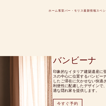
ホーム
客室
バー・モリス
最新情報
スペシ
バンビーナ
印象的なイタリア建築遺産に
スの中心に位置するバンビー
したご滞在に欠かせない快適
利便性に配慮したデザインで
適な隠れ家を提供します。
今すぐ予約