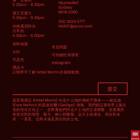
週一至週四
Haymarket
5:30pm - 8:30pm
Sydney
NSW 2000
週五至週六
5:30pm - 9:30pm
(02) 8224 5777
內格羅尼時光
HA1G7@accor.com
日常的
4:00pm - 6:00pm
資料保護
常見問題
大約
可持續性與環境
可及性
Instagram
禮品卡
訂閱即可了解 Hotel Morris 的最新動態。
莫里斯酒店 (Hotel Morris) 向這片土地的傳統守護者——歐拉族
(Eora Nation) 的蓋迪加爾 (Gadigal) 致敬。我們銘記著世界上最古
老的現存文化之一，並尊重他們與這片土地的古老聯繫，並感激所
有原住民的智慧、毅力、耐心和慷慨。這片土地過去、現在和未
來，一直是、也將永遠是原住民的土地。