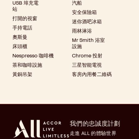
USB 埠充電
汽船
站
安全保險箱
打開的視窗
迷你酒吧冰箱
手持電話
雨林淋浴
奧斯曼
Mr Smith 浴室
床頭櫃
設施
Nespresso 咖啡機
Chrome 投射
茶和咖啡設施
三星智能電視
黃銅吊架
客房內用餐二維碼
我們的忠誠度計劃
走進 ALL 的體驗世界