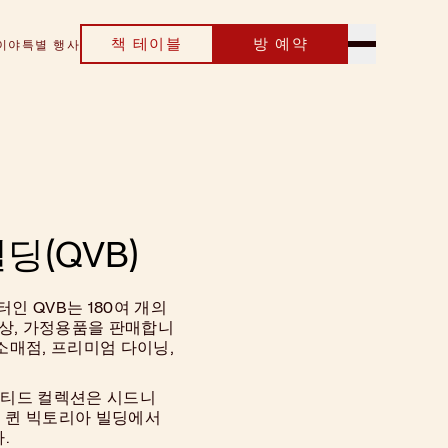
책 테이블
방 예약
이야
특별 행사
딩(QVB)
터인 QVB는 180여 개의
석상, 가정용품을 판매합니
소매점, 프리미엄 다이닝,
린티드 컬렉션은 시드니
 퀸 빅토리아 빌딩에서
.