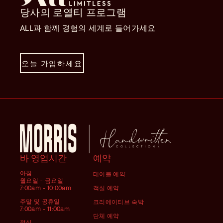
조기 출발
당사의 로열티 프로그램
ALL과 함께 경험의 세계로 들어가세요
요금에 따라 도착 24시간 전까지 알려 주시면 수수
료 없이 예약을 취소하실 수 있습니다. 문의 사항이
있으시면 주저하지 마시고 1층 프론트 데스크에 문
의해 주세요.
오늘 가입하세요
바 영업시간
예약
아침
테이블 예약
월요일 - 금요일
7:00am - 10:00am
객실 예약
주말 및 공휴일
크리에이티브 숙박
7:00am - 11:00am
단체 예약
점심