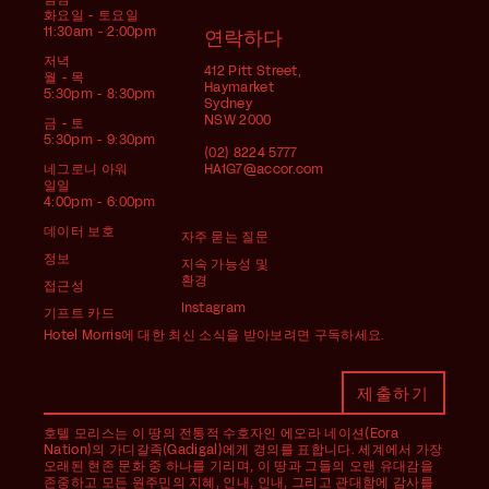
화요일 - 토요일
11:30am - 2:00pm
연락하다
저녁
412 Pitt Street,
월 - 목
Haymarket
5:30pm - 8:30pm
Sydney
NSW 2000
금 - 토
5:30pm - 9:30pm
(02) 8224 5777
네그로니 아워
HA1G7@accor.com
일일
4:00pm - 6:00pm
데이터 보호
자주 묻는 질문
정보
지속 가능성 및
환경
접근성
Instagram
기프트 카드
Hotel Morris에 대한 최신 소식을 받아보려면 구독하세요.
호텔 모리스는 이 땅의 전통적 수호자인 에오라 네이션(Eora
Nation)의 가디갈족(Gadigal)에게 경의를 표합니다. 세계에서 가장
오래된 현존 문화 중 하나를 기리며, 이 땅과 그들의 오랜 유대감을
존중하고 모든 원주민의 지혜, 인내, 인내, 그리고 관대함에 감사를