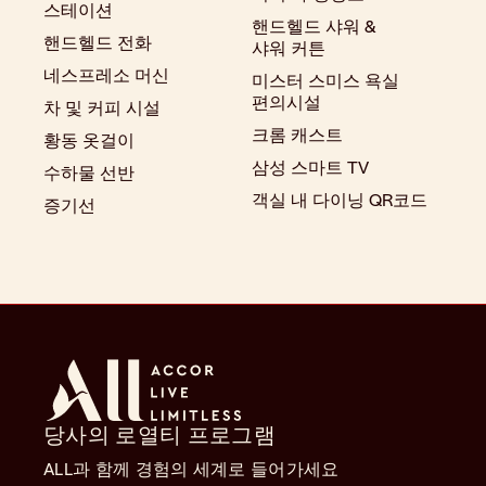
스테이션
핸드헬드 샤워 &
핸드헬드 전화
샤워 커튼
네스프레소 머신
미스터 스미스 욕실
편의시설
차 및 커피 시설
크롬 캐스트
황동 옷걸이
삼성 스마트 TV
수하물 선반
객실 내 다이닝 QR코드
증기선
당사의 로열티 프로그램
ALL과 함께 경험의 세계로 들어가세요