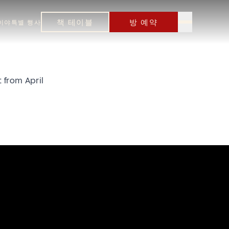
책 테이블
방 예약
이야
특별 행사
 from April