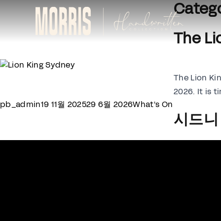
Catego
Skip to content
The Li
The Lion Kin
2026. It is t
Posted by
Posted in
pb_admin
19 11월 2025
29 6월 2026
What's On
시드니