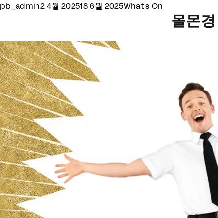
Posted by
Posted in
pb_admin
2 4월 2025
18 6월 2025
What's On
몰몬경