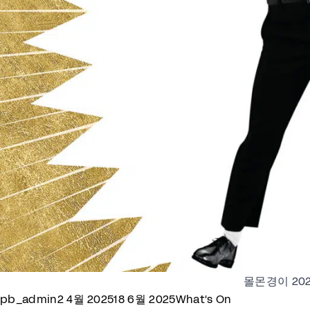
몰몬경이 20
Posted by
Posted in
pb_admin
2 4월 2025
18 6월 2025
What's On