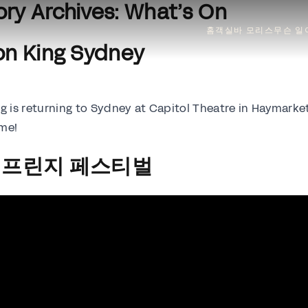
ry Archives:
What’s On
홈
객실
바 모리스
무슨 일
on King Sydney
g is returning to Sydney at Capitol Theatre in Haymarket
ime!
 프린지 페스티벌