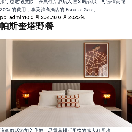
預訂悉尼宅度假，在莫裡斯酒店入住 2 晚或以上可節省高達
20% 的費用，享受雅高酒店的 Escape Sale。
Posted by
Posted in
pb_admin
10 3 月 2025
18 6 月 2025
包
帕斯奎塔野餐
這個復活節加入我們，品嘗莫裡斯風格的義大利風味