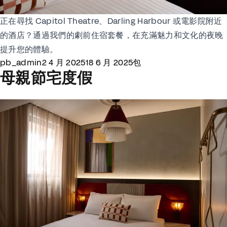
正在尋找 Capitol Theatre、Darling Harbour 或電影院附近
的酒店？通過我們的劇前住宿套餐，在充滿魅力和文化的夜晚
提升您的體驗。
Posted by
Posted in
pb_admin
2 4 月 2025
18 6 月 2025
包
母親節宅度假