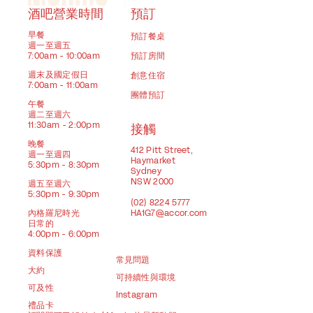
酒吧營業時間
預訂
早餐
預訂餐桌
週一至週五
7:00am - 10:00am
預訂房間
週末及國定假日
創意住宿
7:00am - 11:00am
團體預訂
午餐
週二至週六
11:30am - 2:00pm
接觸
晚餐
412 Pitt Street,
週一至週四
Haymarket
5:30pm - 8:30pm
Sydney
NSW 2000
週五至週六
5:30pm - 9:30pm
(02) 8224 5777
內格羅尼時光
HA1G7@accor.com
日常的
4:00pm - 6:00pm
資料保護
常見問題
大約
可持續性與環境
可及性
Instagram
禮品卡