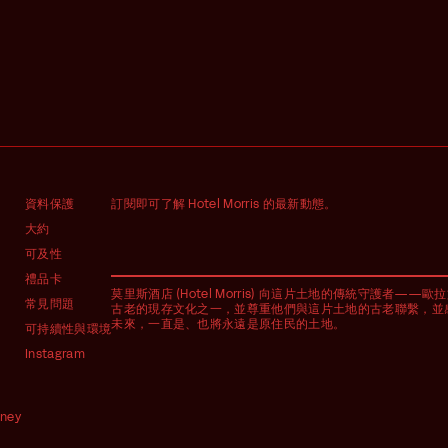
資料保護
訂閱即可了解 Hotel Morris 的最新動態。
大約
可及性
禮品卡
莫里斯酒店 (Hotel Morris) 向這片土地的傳統守護者——歐拉族 
常見問題
古老的現存文化之一，並尊重他們與這片土地的古老聯繫，並
未來，一直是、也將永遠是原住民的土地。
可持續性與環境
Instagram
dney