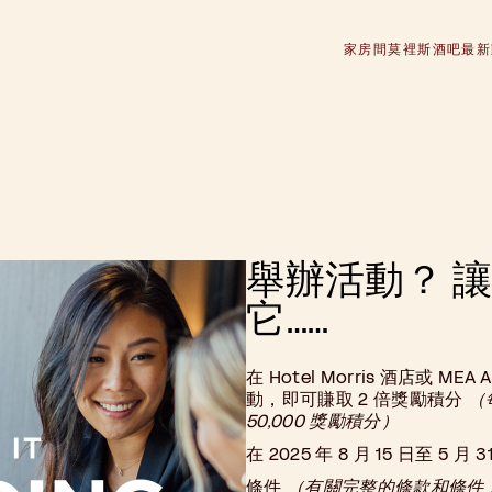
家
房間
莫裡斯酒吧
最新
舉辦活動？ 
它……
在 Hotel Morris 酒店或 M
動，即可賺取 2 倍獎勵積分
（
50,000 獎勵積分）
在 2025 年 8 月 15 日至 5
條件
（有關完整的條款和條件