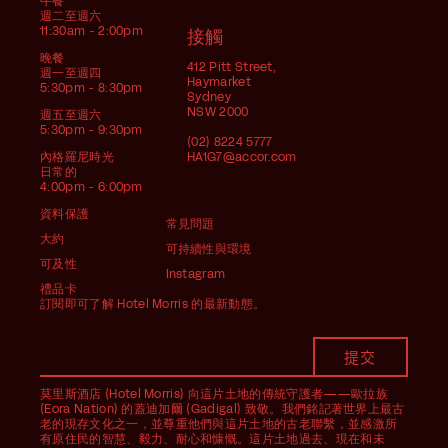
午餐
週二至週六
11:30am - 2:00pm
接觸
晚餐
412 Pitt Street,
週一至週四
Haymarket
5:30pm - 8:30pm
Sydney
NSW 2000
週五至週六
5:30pm - 9:30pm
(02) 8224 5777
內格羅尼時光
HA1G7@accor.com
日常的
4:00pm - 6:00pm
資料保護
常見問題
大約
可持續性與環境
可及性
Instagram
禮品卡
訂閱即可了解 Hotel Morris 的最新動態。
莫里斯酒店 (Hotel Morris) 向這片土地的傳統守護者——歐拉族
(Eora Nation) 的蓋迪加爾 (Gadigal) 致敬。我們銘記著世界上最古
老的現存文化之一，並尊重他們與這片土地的古老聯繫，並感激所
有原住民的智慧、毅力、耐心和慷慨。這片土地過去、現在和未