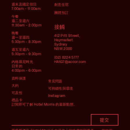
週末及國定假日
創意住宿
7:00am - 11:00am
團體預訂
午餐
週二至週六
11:30am - 2:00pm
接觸
晚餐
412 Pitt Street,
週一至週四
Haymarket
5:30pm - 8:30pm
Sydney
NSW 2000
週五至週六
5:30pm - 9:30pm
(02) 8224 5777
內格羅尼時光
HA1G7@accor.com
日常的
4:00pm - 6:00pm
資料保護
常見問題
大約
可持續性與環境
可及性
Instagram
禮品卡
訂閱即可了解 Hotel Morris 的最新動態。