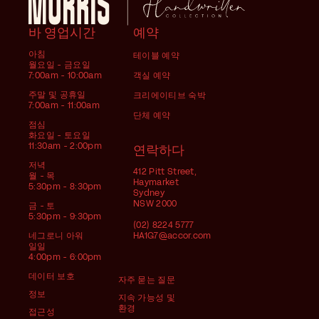
바 영업시간
예약
아침
테이블 예약
월요일 - 금요일
7:00am - 10:00am
객실 예약
주말 및 공휴일
크리에이티브 숙박
7:00am - 11:00am
단체 예약
점심
화요일 - 토요일
11:30am - 2:00pm
연락하다
저녁
412 Pitt Street,
월 - 목
Haymarket
5:30pm - 8:30pm
Sydney
NSW 2000
금 - 토
5:30pm - 9:30pm
(02) 8224 5777
네그로니 아워
HA1G7@accor.com
일일
4:00pm - 6:00pm
데이터 보호
자주 묻는 질문
정보
지속 가능성 및
환경
접근성