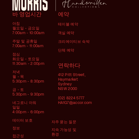
바 영업시간
예약
아침
테이블 예약
월요일 - 금요일
7:00am - 10:00am
객실 예약
주말 및 공휴일
크리에이티브 숙박
7:00am - 11:00am
단체 예약
점심
화요일 - 토요일
11:30am - 2:00pm
연락하다
저녁
412 Pitt Street,
월 - 목
Haymarket
5:30pm - 8:30pm
Sydney
NSW 2000
금 - 토
5:30pm - 9:30pm
(02) 8224 5777
네그로니 아워
HA1G7@accor.com
일일
4:00pm - 6:00pm
데이터 보호
자주 묻는 질문
정보
지속 가능성 및
환경
접근성