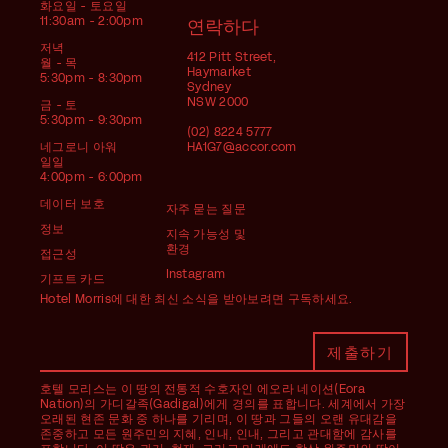
화요일 - 토요일
11:30am - 2:00pm
연락하다
저녁
412 Pitt Street,
월 - 목
Haymarket
5:30pm - 8:30pm
Sydney
NSW 2000
금 - 토
5:30pm - 9:30pm
(02) 8224 5777
네그로니 아워
HA1G7@accor.com
일일
4:00pm - 6:00pm
데이터 보호
자주 묻는 질문
정보
지속 가능성 및
환경
접근성
Instagram
기프트 카드
Hotel Morris에 대한 최신 소식을 받아보려면 구독하세요.
호텔 모리스는 이 땅의 전통적 수호자인 에오라 네이션(Eora
Nation)의 가디갈족(Gadigal)에게 경의를 표합니다. 세계에서 가장
오래된 현존 문화 중 하나를 기리며, 이 땅과 그들의 오랜 유대감을
존중하고 모든 원주민의 지혜, 인내, 인내, 그리고 관대함에 감사를