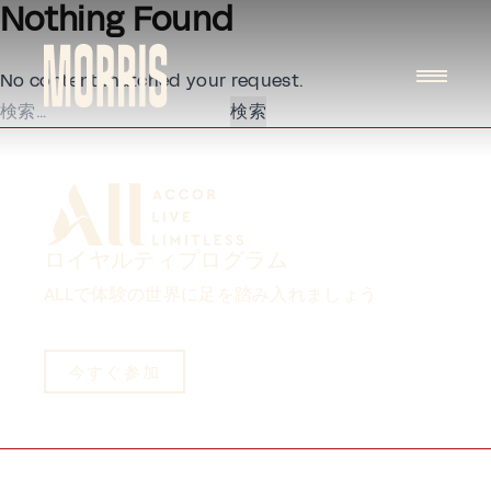
Nothing Found
Skip to content
No content matched your request.
検
索:
ロイヤルティプログラム
ALLで体験の世界に足を踏み入れましょう
今すぐ参加