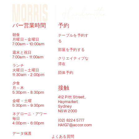
バー営業時間
予約
朝食
テーブルを予約す
月曜日～金曜日
る
7:00am - 10:00am
部屋を予約する
週末と祝日
7:00am - 11:00am
クリエイティブな
滞在
ランチ
火曜日～土曜日
団体予約
11:30am - 2:00pm
夕食
接触
月～木
5:30pm - 8:30pm
412 Pitt Street,
金曜 - 土曜
Haymarket
5:30pm - 9:30pm
Sydney
NSW 2000
ネグローニ・アワー
毎日
(02) 8224 5777
4:00pm - 6:00pm
HA1G7@accor.com
データ保護
よくある質問