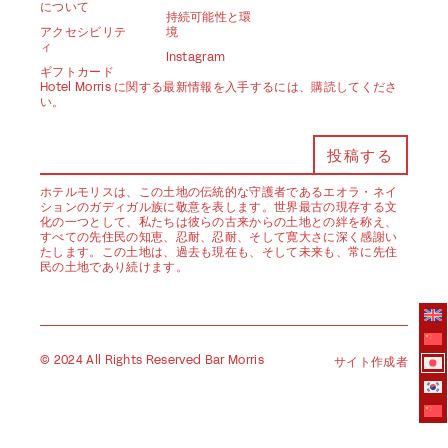
について
持続可能性と環
アクセシビリテ
境
ィ
Instagram
ギフトカード
Hotel Morris に関する最新情報を入手するには、購読してくださ
い。
ホテルモリスは、この土地の伝統的な守護者であるエオラ・ネイ
ションのガディガル族に敬意を表します。世界最古の現存する文
化の一つとして、私たちは彼らの古来からの土地との絆を称え、
すべての先住民の知恵、忍耐、忍耐、そして寛大さに深く感謝い
たします。この土地は、過去も現在も、そして未来も、常に先住
民の土地であり続けます。
© 2024 All Rights Reserved Bar Morris
サイト作成者