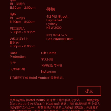
午餐
周二至周六
11:30am - 2:00pm
接触
晚餐
412 Pitt Street,
周一至周四
Haymarket
5:30pm - 8:30pm
Sydney
NSW 2000
周五至周六
5:30pm - 9:30pm
(02) 8224 5777
内格罗尼时光
HA1G7@accor.com
日常的
4:00pm - 6:00pm
Data
Gift Cards
Protection
常见问题
关于
可持续性与环境
无障碍环境
Instagram
订阅即可了解 Hotel Morris 的最新动态。
莫里斯酒店 (Hotel Morris) 向这片土地的传统守护者——埃奥拉族
(Eora Nation) 的盖迪加尔 (Gadigal) 致敬。我们铭记着世界上最古
老的现存文化之一，并尊重他们与这片土地的古老联系，并感激所