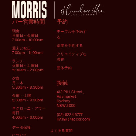
バー営業時間
予約
朝食
テーブルを予約す
月曜日～金曜日
る
7:00am - 10:00am
部屋を予約する
週末と祝日
7:00am - 11:00am
クリエイティブな
滞在
ランチ
火曜日～土曜日
団体予約
11:30am - 2:00pm
夕食
接触
月～木
5:30pm - 8:30pm
412 Pitt Street,
金曜 - 土曜
Haymarket
5:30pm - 9:30pm
Sydney
NSW 2000
ネグローニ・アワー
毎日
(02) 8224 5777
4:00pm - 6:00pm
HA1G7@accor.com
データ保護
よくある質問
について